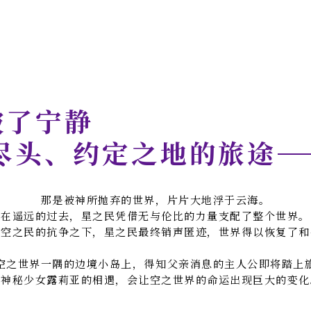
破了宁静
尽头、约定之地的旅途
那是被神所抛弃的世界，片片大地浮于云海。
在遥远的过去，星之民凭借无与伦比的力量支配了整个世界。
在空之民的抗争之下，星之民最终销声匿迹，世界得以恢复了和
空之世界一隅的边境小岛上，得知父亲消息的主人公即将踏上
与神秘少女露莉亚的相遇，会让空之世界的命运出现巨大的变化