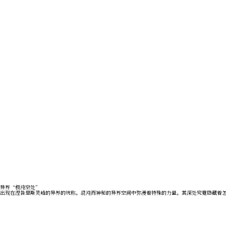
异界“极沌空处”
出现在涅咎里斯灵峰的异界的统称。混沌而神秘的异界空间中弥漫着特殊的力量。其深处究竟隐藏着