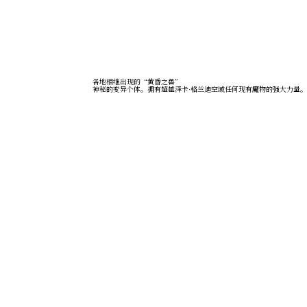
各地相继出现的“黄昏之兽”
神秘的变异个体。拥有超越泽卡·格兰迪空域任何现有魔物的强大力量。