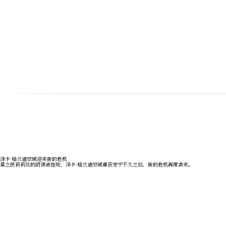
泽卡·格兰迪空域迎来新的危机
星之民莉莉丝的阴谋被挫败，泽卡·格兰迪空域重获安宁不久之后，新的危机再度袭来。