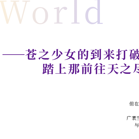
World
苍之少女的到来打
踏上那前往天之
但
广袤