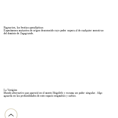
Ragnarion, las bestias apocalípticas
Especímenes mutantes de origen desconocido cuyo poder supera al de cualquier monstruo
del dominio de Zegagrande.
La Vorágine
Mundo alternativo que apareció en el monte Neigelith y rezuma un poder singular. Algo
aguarda en las profundidades de este espacio enigmático y caótico.