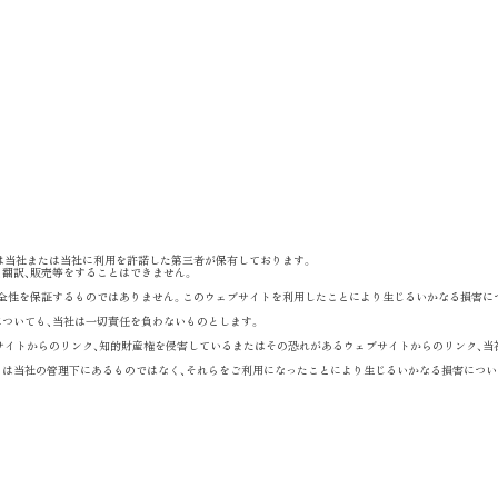
作権は当社または当社に利用を許諾した第三者が保有しております。
、翻訳、販売等をすることはできません。
完全性を保証するものではありません。このウェブサイトを利用したことにより生じるいかなる損害に
についても、当社は一切責任を負わないものとします。
サイトからのリンク、知的財産権を侵害しているまたはその恐れがあるウェブサイトからのリンク、当
トは当社の管理下にあるものではなく、それらをご利用になったことにより生じるいかなる損害につい