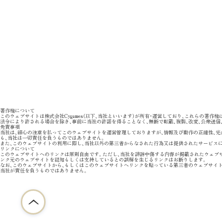
著作権について
このウェブサイトは株式会社Cygames（以下、当社といいます）が所有・運営しており、これらの著
法令により許される場合を除き、事前に当社の許諾を得ることなく、無断で転載、複製、改変、公衆送信
免責事項
当社は、細心の注意を払ってこのウェブサイトを運営管理しておりますが、情報及び動作の正確性、
も、当社は一切責任を負うものではありません。
また、このウェブサイトの利用に際し、当社以外の第三者からなされた行為又は提供されたサービス
リンクについて
このウェブサイトへのリンクは原則自由です。ただし、当社を誹謗中傷する内容が掲載されたウェブ
ンク元のウェブサイトを認知もしくは支持しているとの誤解を生じるリンクはお断りします。
なお、このウェブサイトから、もしくはこのウェブサイトへリンクを貼っている第三者のウェブサイ
当社が責任を負うものではありません。